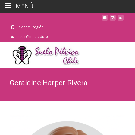
MENÚ
Revisa tu región
cesar@mauleduc.cl
Geraldine Harper Rivera