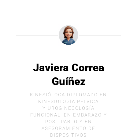
Javiera Correa
Guíñez
KINESIÓLOGA DIPLOMADO EN
KINESIOLOGÍA PÉLVICA
Y UROGINECOLOGÍA
FUNCIONAL, EN EMBARAZO Y
POST PARTO Y EN
ASESORAMIENTO DE
DISPOSITIVOS