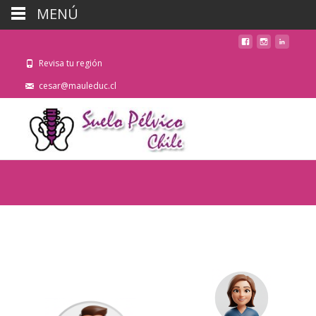
MENÚ
Revisa tu región
cesar@mauleduc.cl