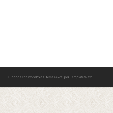
Funciona con WordPress
, tema
i-excel
por TemplatesNext.