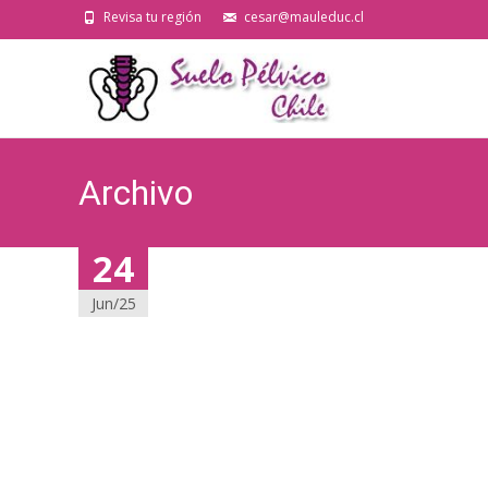
Revisa tu región
cesar@mauleduc.cl
Archivo
24
Jun/25